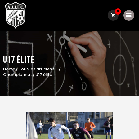
0
Le club
U17 Élite
Actualité
Home
Tous les articles
...
Convocations
Championnat
U17 élite
Résultats / classements
Boutique
Contact
matchs du week-end
Galerie photo