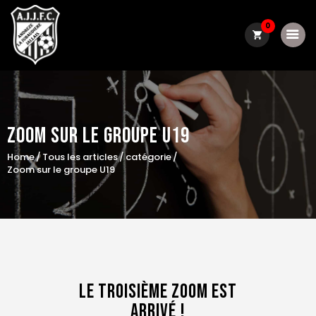
0
Le club
Zoom Sur Le Groupe U19
Actualité
Home
Tous les articles
catégorie
Convocations
Zoom sur le groupe U19
Résultats / classements
Boutique
Contact
matchs du week-end
Le Troisième Zoom Est
Galerie photo
Arrivé !