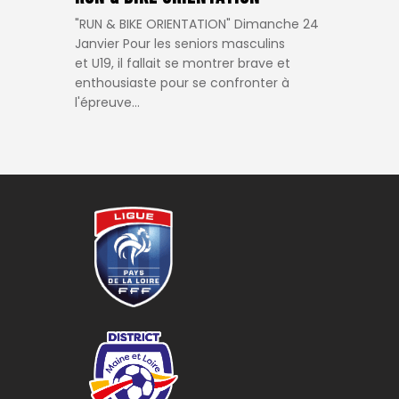
"RUN & BIKE ORIENTATION" Dimanche 24
Janvier Pour les seniors masculins
et U19, il fallait se montrer brave et
enthousiaste pour se confronter à
l'épreuve…