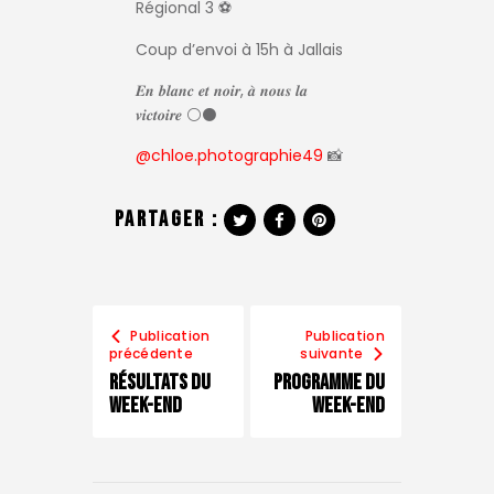
Régional 3 ⚽️
Coup d’envoi à 15h à Jallais
𝑬𝒏 𝒃𝒍𝒂𝒏𝒄 𝒆𝒕 𝒏𝒐𝒊𝒓, 𝒂̀ 𝒏𝒐𝒖𝒔 𝒍𝒂
𝒗𝒊𝒄𝒕𝒐𝒊𝒓𝒆 ⚪️⚫️
@chloe.photographie49
📸
Partager :
Publication
Publication
précédente
suivante
Résultats du
Programme du
week-end
week-end