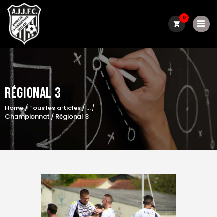
0
Le club
Régional 3
Actualité
Home
Tous les articles
...
Convocations
Championnat
Régional 3
Résultats / classements
Boutique
Contact
matchs du week-end
Galerie photo