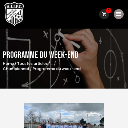
0
Le club
Programme Du Week-End
Actualité
Home
Tous les articles
...
Convocations
Championnat
Programme du week-end
Résultats / classements
Boutique
Contact
matchs du week-end
Galerie photo