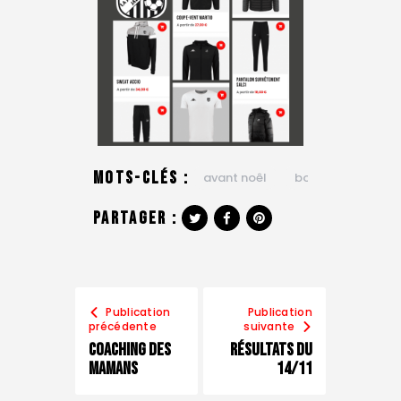
Mots-clés :
avant noêl
boutiques
co
Partager :
Publication
Publication
précédente
suivante
Coaching des
Résultats du
Mamans
14/11