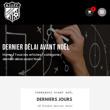
0
Le club
Dernier Délai Avant Noël
Actualité
Home
Tous les articles
catégorie
Convocations
dernier délai avant Noël
Résultats / classements
Boutique
Contact
matchs du week-end
Galerie photo