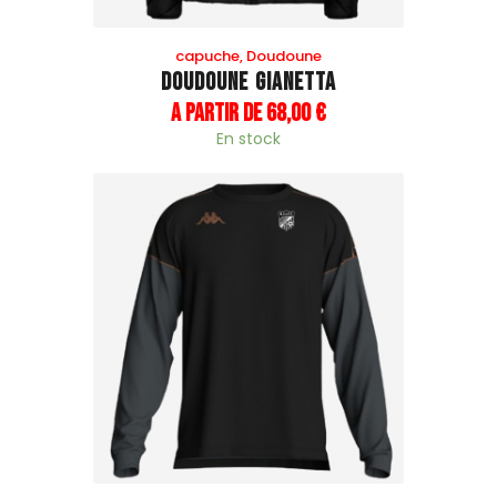
capuche
,
Doudoune
Doudoune Gianetta
A partir de
68
,
00
€
En stock