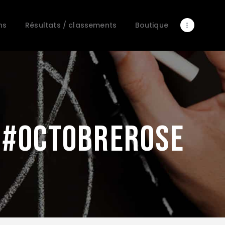
Le club
Actualité
ns
Résultats / classements
Boutique
Convocations
Résultats / classements
Boutique
Contact
matchs du week-end
e #octobrerose
Galerie photo