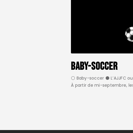
Baby-soccer
⚪️ Baby-soccer ⚫️ L’AJJFC ou
À partir de mi-septembre, l