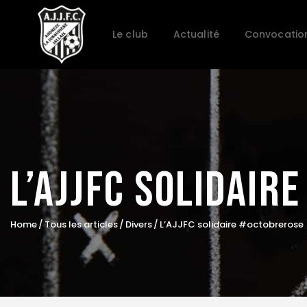
Le club
Actualité
Convocatio
L’AJJFC Solidair
Home
Tous les articles
Divers
L’AJJFC solidaire #octobrerose