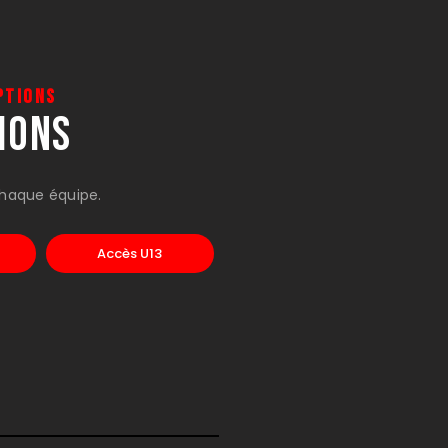
ptions
IONS
chaque équipe.
7
Accès U13