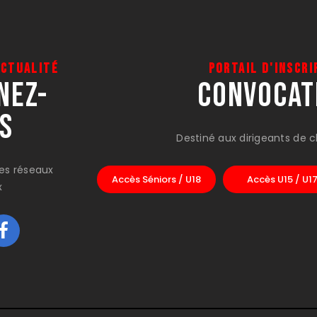
actualité
Portail d'inscri
nez-
CONVOCAT
s
Destiné aux dirigeants de 
les réseaux
Accès Séniors / U18
Accès U15 / U1
x